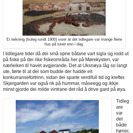
Ei teikning (truleg rundt 1900) viser at det tidlegare var mange fleire
hus på tunet enn i dag.
I tidlegare tider då dei små opne båtane vart sigla og rodd ut
på fiske på dei rike fiskeområda her på Mørekysten, var
nærleiken til havet avgjerande. Det at Uksnøya låg so langt
ute, førte til at dei som budde der hadde eit
konkurransefortrinn, sidan dei sparte verdifull tid og krefter.
Skjergarden var også rik på hummar, måseegg og ikkje
minst gjorde dei milde vintrane det råd å drive gard på øya.
Tidleg
are
var
det
både
høner,