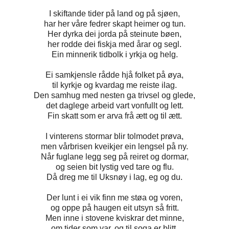
I skiftande tider på land og på sjøen,
har her våre fedrer skapt heimer og tun.
Her dyrka dei jorda på steinute bøen,
her rodde dei fiskja med årar og segl.
Ein minnerik tidbolk i yrkja og helg.
Ei samkjensle rådde hjå folket på øya,
til kyrkje og kvardag me reiste ilag.
Den samhug med nesten ga trivsel og glede,
det daglege arbeid vart vonfullt og lett.
Fin skatt som er arva frå ætt og til ætt.
I vinterens stormar blir tolmodet prøva,
men vårbrisen kveikjer ein lengsel på ny.
Når fuglane legg seg på reiret og dormar,
og seien bit lystig ved tare og flu.
Då dreg me til Uksnøy i lag, eg og du.
Der lunt i ei vik finn me støa og voren,
og oppe på haugen eit utsyn så fritt.
Men inne i stovene kviskrar det minne,
om tider som var, og til soga er blitt.