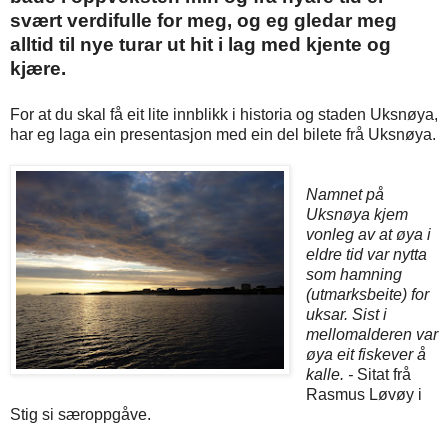
svært verdifulle for meg, og eg gledar meg
alltid til nye turar ut hit i lag med kjente og
kjære.
For at du skal få eit lite innblikk i historia og staden Uksnøya,
har eg laga ein presentasjon med ein del bilete frå Uksnøya.
Namnet på
Uksnøya kjem
vonleg av at øya i
eldre tid var nytta
som hamning
(utmarksbeite) for
uksar. Sist i
mellomalderen var
øya eit fiskever å
kalle. -
Sitat frå
Rasmus Løvøy i
Stig si særoppgåve.