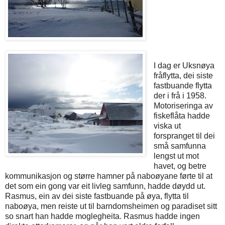
I dag er Uksnøya
fråflytta, dei siste
fastbuande flytta
der i frå i 1958.
Motoriseringa av
fiskeflåta hadde
viska ut
forspranget til dei
små samfunna
lengst ut mot
havet, og betre
kommunikasjon og større hamner på naboøyane førte til at
det som ein gong var eit livleg samfunn, hadde døydd ut.
Rasmus, ein av dei siste fastbuande på øya, flytta til
naboøya, men reiste ut til barndomsheimen og paradiset sitt
so snart han hadde moglegheita. Rasmus hadde ingen