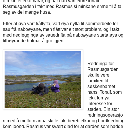
direkte etterkomarar, og når han vart eldre forfall
Rasmusgarden i takt med Rasmus si minkane emne til å ta
seg av dei mange husa.
Etter at øya vart fråflytta, vart øya nytta til sommerbeite for
sau frå naboøyane, men flått var eit stort problem, og i takt
med nedlegginga av sauedrifta på naboøyane starta øya og
tilhøyrande holmar å gro igjen.
Redninga for
Rasmusgarden
skulle vere
familien til
søskenbarnet
hans, Toralf, som
fekk fornya
interesse for
staden. Ein stor
redningsoperasjo
n med å mellom anna skifte tak, berebjelkar og bordkledning
kom igong. Rasmus var svært glad for at garden som hadde