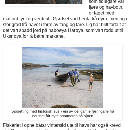
som tidlegare var
fjøre og havbotn,
er laget med
matjord tynt og verdifult. Gjødsel vart henta frå dyra, men og i
stor grad frå havet i form av tang og tare. Eg har blitt fortalt at
det vart spadd jord på naboøya Harøya, som vart rodd ut til
Uksnøya for å betre markane.
Sjøsetting med historisk sus - ein av dei gamle færingane frå
naustet får nyte sommaren på sjøen
Fiskeriet i opne båtar vinterstid ute til havs har også krevd