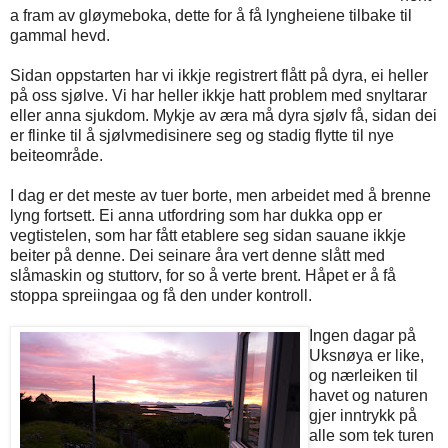
a fram av gløymeboka, dette for å få lyngheiene tilbake til
gammal hevd.
Sidan oppstarten har vi ikkje registrert flått på dyra, ei heller
på oss sjølve. Vi har heller ikkje hatt problem med snyltarar
eller anna sjukdom. Mykje av æra må dyra sjølv få, sidan dei
er flinke til å sjølvmedisinere seg og stadig flytte til nye
beiteområde.
I dag er det meste av tuer borte, men arbeidet med å brenne
lyng fortsett. Ei anna utfordring som har dukka opp er
vegtistelen, som har fått etablere seg sidan sauane ikkje
beiter på denne. Dei seinare åra vert denne slått med
slåmaskin og stuttorv, for so å verte brent. Håpet er å få
stoppa spreiingaa og få den under kontroll.
Ingen dagar på
Uksnøya er like,
og nærleiken til
havet og naturen
gjer inntrykk på
alle som tek turen