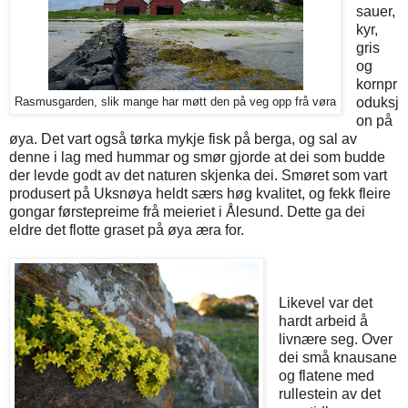
sauer,
kyr,
gris
og
kornpr
oduksj
Rasmusgarden, slik mange har møtt den på veg opp frå vøra
on på
øya. Det vart også tørka mykje fisk på berga, og sal av
denne i lag med hummar og smør gjorde at dei som budde
der levde godt av det naturen skjenka dei. Smøret som vart
produsert på Uksnøya heldt særs høg kvalitet, og fekk fleire
gongar førstepreime frå meieriet i Ålesund. Dette ga dei
eldre det flotte graset på øya æra for.
Likevel var det
hardt arbeid å
livnære seg. Over
dei små knausane
og flatene med
rullestein av det