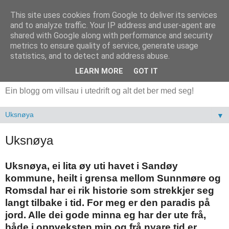
This site uses cookies from Google to deliver its services
and to analyze traffic. Your IP address and user-agent are
shared with Google along with performance and security
metrics to ensure quality of service, generate usage
statistics, and to detect and address abuse.
LEARN MORE
GOT IT
Ein blogg om villsau i utedrift og alt det ber med seg!
▼
Uksnøya
Uksnøya, ei lita øy uti havet i Sandøy
kommune, heilt i grensa mellom Sunnmøre og
Romsdal har ei rik historie som strekkjer seg
langt tilbake i tid. For meg er den paradis på
jord. Alle dei gode minna eg har der ute frå,
både i oppveksten min og frå nyare tid er