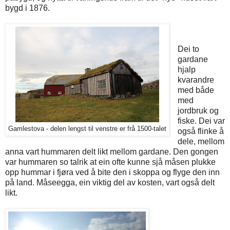
bygd i 1876.
Dei to
gardane
hjalp
kvarandre
med både
med
jordbruk og
fiske. Dei var
Gamlestova - delen lengst til venstre er frå 1500-talet
også flinke å
dele, mellom
anna vart hummaren delt likt mellom gardane. Den gongen
var hummaren so talrik at ein ofte kunne sjå måsen plukke
opp hummar i fjøra ved å bite den i skoppa og flyge den inn
på land. Måseegga, ein viktig del av kosten, vart også delt
likt.