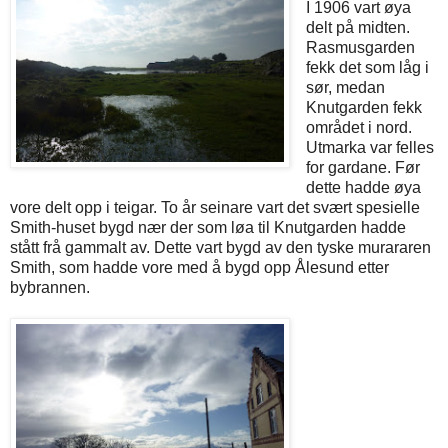
I 1906 vart øya
delt på midten.
Rasmusgarden
fekk det som låg i
sør, medan
Knutgarden fekk
området i nord.
Utmarka var felles
for gardane. Før
dette hadde øya
vore delt opp i teigar. To år seinare vart det svært spesielle
Smith-huset bygd nær der som løa til Knutgarden hadde
stått frå gammalt av. Dette vart bygd av den tyske murararen
Smith, som hadde vore med å bygd opp Ålesund etter
bybrannen.