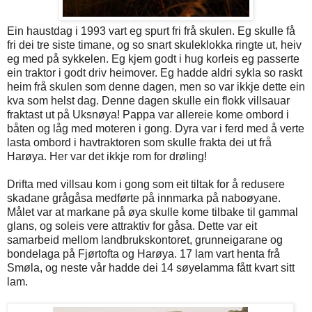
Ein haustdag i 1993 vart eg spurt fri frå skulen. Eg skulle få
fri dei tre siste timane, og so snart skuleklokka ringte ut, heiv
eg med på sykkelen. Eg kjem godt i hug korleis eg passerte
ein traktor i godt driv heimover. Eg hadde aldri sykla so raskt
heim frå skulen som denne dagen, men so var ikkje dette ein
kva som helst dag. Denne dagen skulle ein flokk villsauar
fraktast ut på Uksnøya! Pappa var allereie kome ombord i
båten og låg med moteren i gong. Dyra var i ferd med å verte
lasta ombord i havtraktoren som skulle frakta dei ut frå
Harøya. Her var det ikkje rom for drøling!
Drifta med villsau kom i gong som eit tiltak for å redusere
skadane grågåsa medførte på innmarka på naboøyane.
Målet var at markane på øya skulle kome tilbake til gammal
glans, og soleis vere attraktiv for gåsa. Dette var eit
samarbeid mellom landbrukskontoret, grunneigarane og
bondelaga på Fjørtofta og Harøya. 17 lam vart henta frå
Smøla, og neste vår hadde dei 14 søyelamma fått kvart sitt
lam.