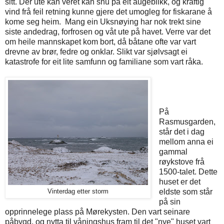
sitt. Der ute kan vêret kan snu på eit augeblikk, og kraftig
vind frå feil retning kunne gjere det umogleg for fiskarane å
kome seg heim.
Mang ein Uksnøying har nok trekt sine
siste andedrag, forfrosen og våt ute på havet. Verre var det
om heile mannskapet kom bort, då båtane ofte var vart
drevne av brør, fedre og onklar. Slikt var sjølvsagt ei
katastrofe for eit lite samfunn og familiane som vart råka.
På
Rasmusgarden,
står det i dag
mellom anna ei
gammal
røykstove frå
1500-talet. Dette
huset er det
eldste som står
Vinterdag etter storm
på sin
opprinnelege plass på Mørekysten. Den vart seinare
påbygd, og nytta til våningshus fram til det "nye" huset vart