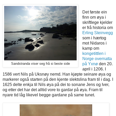
Det første
ein
finn om øya i
skriftlege kjelder
er frå historia om
Erling Steinvegg
som i hærtog
mot Nidaros i
kamp om
kongetittlen i
Norge overnatta
på Yxnø
den 20.
Sandstranda viser seg frå si beste side
april i 1206. I
1586
vert Nils på Uksnøy nemd. Han kjøpte seinare øya og
markerer også starten på den kjente slektslina fram til i dag.
I
1625 delte enkja til Nils øya på dei to sonane Jens og Iver,
og etter det har det alltid vore to gardar på øya. Fram til
nyare tid låg likevel begge gardane på same tunet.