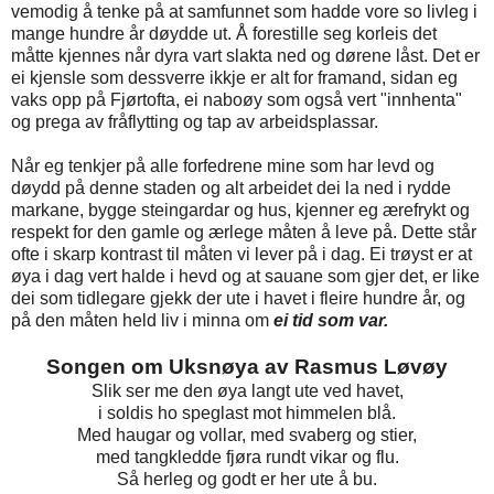
vemodig å tenke på at samfunnet som hadde vore so livleg i
mange hundre år døydde ut. Å forestille seg korleis det
måtte kjennes når dyra vart slakta ned og dørene låst. Det er
ei kjensle som dessverre ikkje er alt for framand, sidan eg
vaks opp på Fjørtofta, ei naboøy som også vert "innhenta"
og prega av fråflytting og tap av arbeidsplassar.
Når eg tenkjer på alle forfedrene mine som har levd og
døydd på denne staden og alt arbeidet dei la ned i rydde
markane, bygge steingardar og hus, kjenner eg ærefrykt og
respekt for den gamle og ærlege måten å leve på. Dette står
ofte i skarp kontrast til måten vi lever på i dag. Ei trøyst er at
øya i dag vert halde i hevd og at sauane som gjer det, er like
dei som tidlegare gjekk der ute i havet i fleire hundre år, og
på den måten held liv i minna om
ei tid som var.
Songen om Uksnøya av Rasmus Løvøy
Slik ser me den øya langt ute ved havet,
i soldis ho speglast mot himmelen blå.
Med haugar og vollar, med svaberg og stier,
med tangkledde fjøra rundt vikar og flu.
Så herleg og godt er her ute å bu.